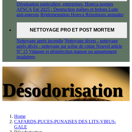
Dératisation particuliers, entreprises, Horeca normes
AFSCA
Eté 2025 : Destruction guêpes et frelons
Lutte
anti-pigeons
Réglementation Horeca
Répulsions animales
NETTOYAGE PRO ET POST MORTEM
Nettoyage après incendie
Nettoyage divers - nettoyage
après décès - nettoyage sur scène de crime
Nouvel article
N° 15
Vidange et désinfection maison ou appartement
insalubres
Désodorisation
Home
CAFARDS-PUCES-PUNAISES DES LITS-VIRUS-
GALE