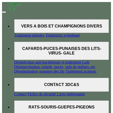
VERS A BOIS ET CHAMPIGNONS DIVERS
Traitement mérules
Traitement xylophage
CAFARDS-PUCES-PUNAISES DES LITS-
VIRUS- GALE
Désinfection anti-bactérienne et traitement Gale
Désinsectisation cafards, puces, nids de guêpes..etc
Désodorisation
punaises des lits
Traitement acariens
CONTACT 3DC&S
Contact
Fiches de sécurité
Liens intéressants
RATS-SOURIS-GUEPES-PIGEONS