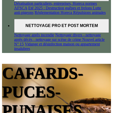
Dératisation particuliers, entreprises, Horeca normes
AFSCA
Eté 2025 : Destruction guêpes et frelons
Lutte
anti-pigeons
Réglementation Horeca
Répulsions animales
NETTOYAGE PRO ET POST MORTEM
Nettoyage après incendie
Nettoyage divers - nettoyage
après décès - nettoyage sur scène de crime
Nouvel article
N° 15
Vidange et désinfection maison ou appartement
insalubres
CAFARDS-
PUCES-
PUNAISES