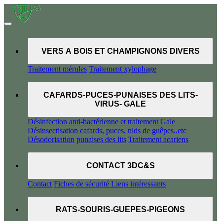
VERS A BOIS ET CHAMPIGNONS DIVERS
Traitement mérules
Traitement xylophage
CAFARDS-PUCES-PUNAISES DES LITS-
VIRUS- GALE
Désinfection anti-bactérienne et traitement Gale
Désinsectisation cafards, puces, nids de guêpes..etc
Désodorisation
punaises des lits
Traitement acariens
CONTACT 3DC&S
Contact
Fiches de sécurité
Liens intéressants
RATS-SOURIS-GUEPES-PIGEONS