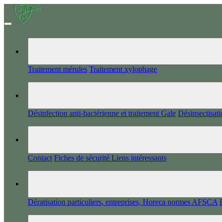
Traitement mérules
Traitement xylophage
Désinfection anti-bactérienne et traitement Gale
Désinsectisati
Contact
Fiches de sécurité
Liens intéressants
Dératisation particuliers, entreprises, Horeca normes AFSCA