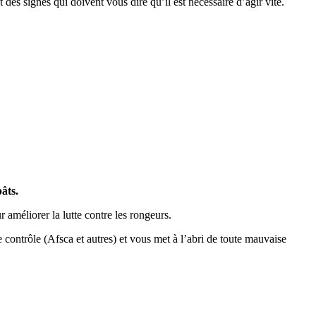
des signes qui doivent vous dire qu’il est nécessaire d’agir vite.
pâts.
 améliorer la lutte contre les rongeurs.
e contrôle (Afsca et autres) et vous met à l’abri de toute mauvaise