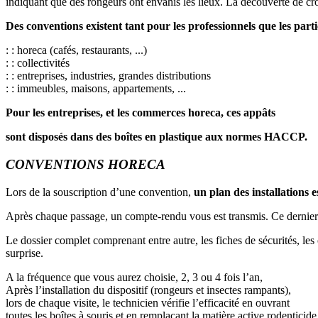
indiquant que des rongeurs ont envahis les lieux. La découverte de crot
Des conventions existent tant pour les professionnels que les parti
: : horeca (cafés, restaurants, ...)
: : collectivités
: : entreprises, industries, grandes distributions
: : immeubles, maisons, appartements, ...
Pour les entreprises, et les commerces horeca, ces appâts
sont disposés dans des boîtes en plastique aux normes HACCP.
CONVENTIONS HORECA
Lors de la souscription d’une convention,
un plan des installations e
Après chaque passage, un compte-rendu vous est transmis. Ce dernier rep
Le dossier complet comprenant entre autre, les fiches de sécurités, les
surprise.
A la fréquence que vous aurez choisie, 2, 3 ou 4 fois l’an,
Après l’installation du dispositif (rongeurs et insectes rampants),
lors de chaque visite, le technicien vérifie l’efficacité en ouvrant
toutes les boîtes à souris et en remplaçant la matière active rodenticide