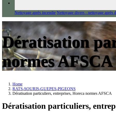
Nettoyage après incendie
Nettoyage divers - nettoyage après 
Dératisation par
normes AFSCA
Home
RATS-SOURIS-GUEPES-PIGEONS
Dératisation particuliers, entreprises, Horeca normes AFSCA
Dératisation particuliers, entr