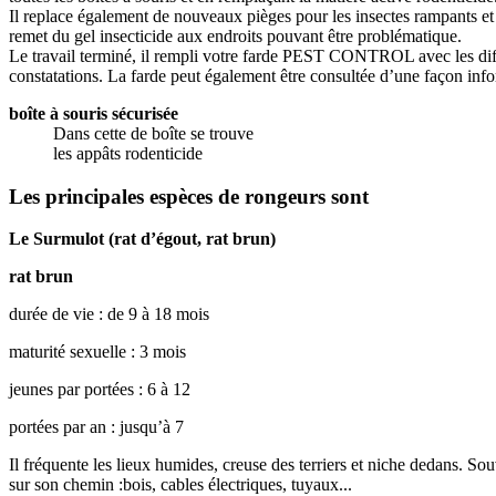
Il replace également de nouveaux pièges pour les insectes rampants et
remet du gel insecticide aux endroits pouvant être problématique.
Le travail terminé, il rempli votre farde PEST CONTROL avec les dif
constatations. La farde peut également être consultée d’une façon inf
boîte à souris sécurisée
Dans cette de boîte se trouve
les appâts rodenticide
Les principales espèces de rongeurs sont
Le Surmulot (rat d’égout, rat brun)
rat brun
durée de vie : de 9 à 18 mois
maturité sexuelle : 3 mois
jeunes par portées : 6 à 12
portées par an : jusqu’à 7
Il fréquente les lieux humides, creuse des terriers et niche dedans. Souv
sur son chemin :bois, cables électriques, tuyaux...