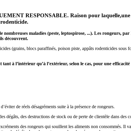
UEMENT RESPONSABLE. Raison pour laquelle,une exper
 rodenticide.
de nombreuses maladies (peste, leptospirose, ...). Les rongeurs, par 
’ils découvrent.
es (grains, blocs paraffinés, poison piste, appâts rodenticides sous form
tant à l’intérieur qu’à l’extérieur, selon le cas, pour une efficacit
d’éviter de réels désagréments suite à la présence de rongeurs.
des dégâts, des destructions de stock ou de perte de clientèle dans de
s excréments des rongeurs qui souillent les aliments non consommés. Il v