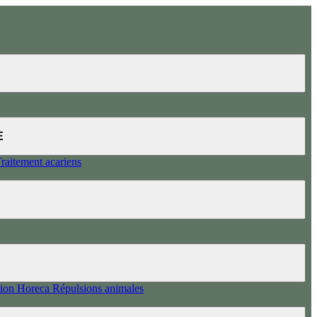
E
raitement acariens
tion Horeca
Répulsions animales