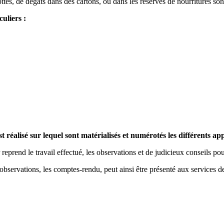
tes, de dégâts dans des cartons, ou dans les réserves de nourritures sont 
culiers :
st réalisé sur lequel sont matérialisés et numérotés les différents ap
rend le travail effectué, les observations et de judicieux conseils pour
 observations, les comptes-rendu, peut ainsi être présenté aux services d
.