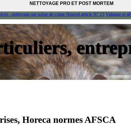
NETTOYAGE PRO ET POST MORTEM
décès - nettoyage sur scène de crime
Nouvel article N° 15
Vidange et dé
ticuliers, entrep
eprises, Horeca normes AFSCA