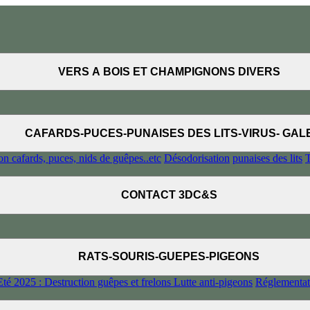
VERS A BOIS ET CHAMPIGNONS DIVERS
CAFARDS-PUCES-PUNAISES DES LITS-VIRUS- GAL
on cafards, puces, nids de guêpes..etc
Désodorisation
punaises des lits
T
CONTACT 3DC&S
RATS-SOURIS-GUEPES-PIGEONS
Eté 2025 : Destruction guêpes et frelons
Lutte anti-pigeons
Réglementa